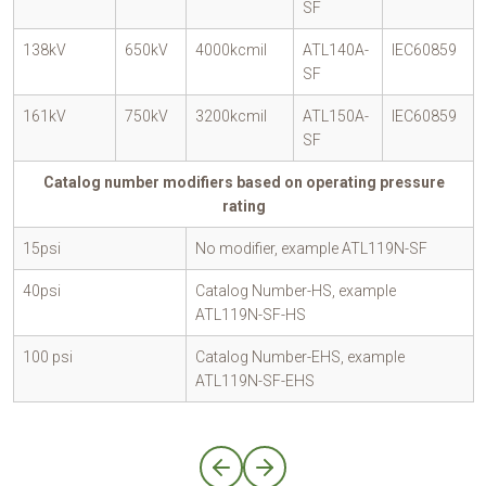
SF
138kV
650kV
4000kcmil
ATL140A-
IEC60859
SF
161kV
750kV
3200kcmil
ATL150A-
IEC60859
SF
Catalog number modifiers based on operating pressure
rating
15psi
No modifier, example ATL119N-SF
40psi
Catalog Number-HS, example
ATL119N-SF-HS
100 psi
Catalog Number-EHS, example
ATL119N-SF-EHS