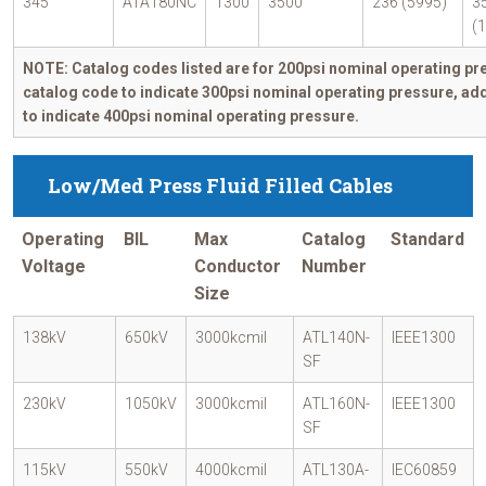
345
ATA180NC
1300
3500
236 (5995)
3
(
NOTE: Catalog codes listed are for 200psi nominal operating pr
catalog code to indicate 300psi nominal operating pressure, ad
to indicate 400psi nominal operating pressure.
Low/Med Press Fluid Filled Cables
Operating
BIL
Max
Catalog
Standard
Voltage
Conductor
Number
Size
138kV
650kV
3000kcmil
ATL140N-
IEEE1300
SF
230kV
1050kV
3000kcmil
ATL160N-
IEEE1300
SF
115kV
550kV
4000kcmil
ATL130A-
IEC60859