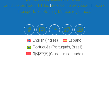
condiciones
Accesibilidad
Solicitud de proveedor
Inbound
Transportation Routing
Marcas registradas
English
(
Inglés
)
Español
Português
(
Portugués, Brasil
)
简体中文
(
Chino simplificado
)