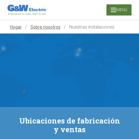
Saltar
MENÚ
al
contenido
Hogar
/
Sobre nosotros
/
Nuestras instalaciones
Ubicaciones de fabricación
y ventas