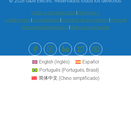
© 2026 G&W Electric. Reservados todos los derechos.
política de privacidad
Términos y
condiciones
Accesibilidad
Solicitud de proveedor
Inbound
Transportation Routing
Marcas registradas
English
(
Inglés
)
Español
Português
(
Portugués, Brasil
)
简体中文
(
Chino simplificado
)