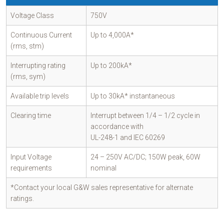
Voltage Class
750V
Continuous Current
Up to 4,000A*
(rms, stm)
Interrupting rating
Up to 200kA*
(rms, sym)
Available trip levels
Up to 30kA* instantaneous
Clearing time
Interrupt between 1/4 – 1/2 cycle in
accordance with
UL-248-1 and IEC 60269
Input Voltage
24 – 250V AC/DC; 150W peak, 60W
requirements
nominal
*Contact your local G&W sales representative for alternate
ratings.