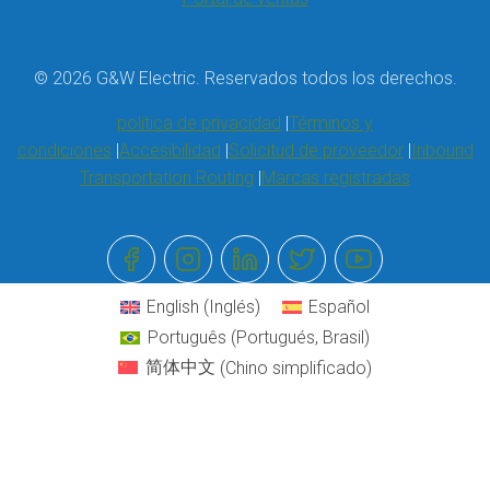
© 2026 G&W Electric. Reservados todos los derechos.
política de privacidad
Términos y
condiciones
Accesibilidad
Solicitud de proveedor
Inbound
Transportation Routing
Marcas registradas
English
(
Inglés
)
Español
Português
(
Portugués, Brasil
)
简体中文
(
Chino simplificado
)