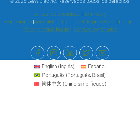
© 2026 G&W Electric. Reservados todos los derechos.
política de privacidad
Términos y
condiciones
Accesibilidad
Solicitud de proveedor
Inbound
Transportation Routing
Marcas registradas
English
(
Inglés
)
Español
Português
(
Portugués, Brasil
)
简体中文
(
Chino simplificado
)