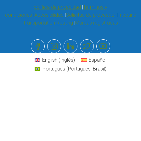
política de privacidad
Términos y
condiciones
Accesibilidad
Solicitud de proveedor
Inbound
Transportation Routing
Marcas registradas
English
(
Inglés
)
Español
Português
(
Portugués, Brasil
)