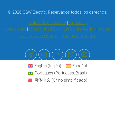
© 2026 G&W Electric. Reservados todos los derechos.
política de privacidad
Términos y
condiciones
Accesibilidad
Solicitud de proveedor
Inbound
Transportation Routing
Marcas registradas
English
(
Inglés
)
Español
Português
(
Portugués, Brasil
)
简体中文
(
Chino simplificado
)