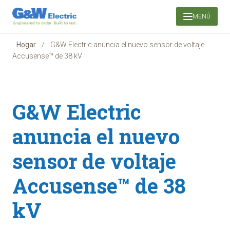
Saltar
MENÚ
al
contenido
Hogar
/
G&W Electric anuncia el nuevo sensor de voltaje
Accusense™ de 38 kV
G&W Electric
anuncia el nuevo
sensor de voltaje
Accusense™ de 38
kV