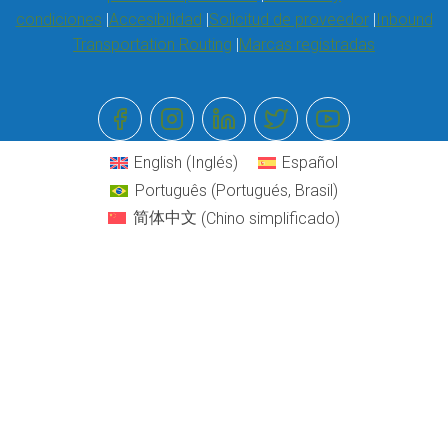
condiciones
Accesibilidad
Solicitud de proveedor
Inbound
Transportation Routing
Marcas registradas
English
(
Inglés
)
Español
Português
(
Portugués, Brasil
)
简体中文
(
Chino simplificado
)